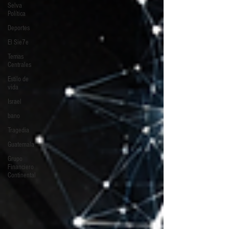
Selva
Política
Deportes
El Sie7e
Temas
Centrales
Estilo de
vida
Israel
bano
Tragedia
Guatemala
Grupo
Financiero
Continental