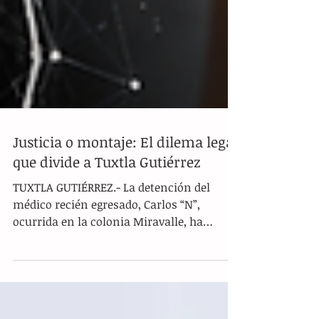
Justicia o montaje: El dilema legal
que divide a Tuxtla Gutiérrez
TUXTLA GUTIÉRREZ.- La detención del
médico recién egresado, Carlos “N”,
ocurrida en la colonia Miravalle, ha
desencadenado una profunda división de
opiniones y una serie de eventos que
mantienen en vilo a la capital chiapaneca.
Lo que inició como un operativo por