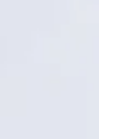
presunto narcomenudeo, ha dado un giro
drástico tras la ejecución de una nueva
orden de aprehensión por el delito de
extorsión, vinculando el caso a posibles
violaciones bajo la Ley Olimpia. En el
centro de la contro