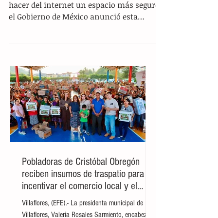
violencia en línea
Ciudad de México.- En un paso clave para
hacer del internet un espacio más seguro,
el Gobierno de México anunció esta
semana un acuerdo histórico de
colaboración con plataformas digitales
líderes como Google, Meta y TikTok . El
objetivo central de esta alianza es prevenir
y atender de forma rápida y efectiva los
casos de violencia digital , un fenómeno
que afecta a millones de personas en
nuestro país y que golpea de manera
desproporcionada a las mujeres jóvenes .
Fotografía
Pobladoras de Cristóbal Obregón
reciben insumos de traspatio para