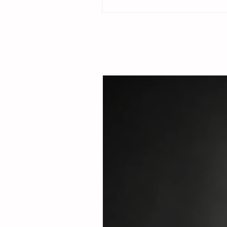
familias del ejido Cristóbal Obregón. Aco
la presidenta del DIF Municipal, Margarita
Tovilla, la alcaldesa destacó que el esqu
fortalecer la seguridad alimentaria e incent
creación de pequeñas granjas familiares q
ingresos complementarios a través de la p
huevo y carne