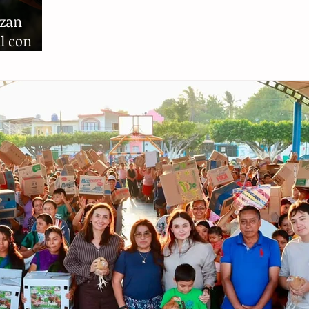
nzan
al con