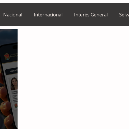
Nacional
Internacional
Interés General
Selv
Estilo de vida
Israel
bano
Tragedia