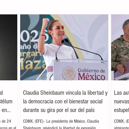
al
Claudia Sheinbaum vincula la libertad y
Las au
stélum
la democracia con el bienestar social
nuevas
o en
durante su gira por el sur del país
estupe
o de 24
CDMX, (EFE).- La presidenta de México, Claudia
CDMX, (EF
azos en el
Sheinbaum, reivindicó la libertad de expresión,
almirant