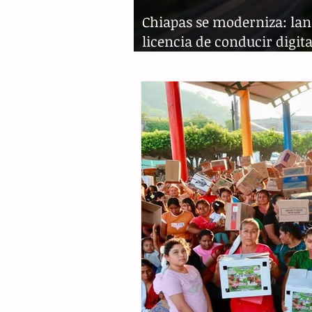
Chiapas se moderniza: la
licencia de conducir digit
validez oficial