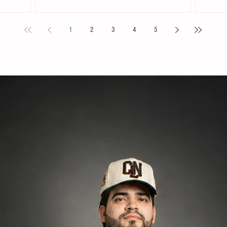
mpañada por
Tapachula, protagonizaron un motín e iniciaron un
de la res
 Sarmiento
fuego al interior del inmueble tras ser notificados sobre
de Nebaj,
1
2
3
4
5
ema busca
su posible deportación. De acuerdo con los primeros
ocurrió l
ivar la
reportes, los extranjeros prendieron fuego a las
una orde
ue generen
colchonetas del recinto tras haber sido trasladados
Chel, un
roducción de
desde el centro del país al no acreditar su estancia
procedimi
legal en territorio nacional
adulta m