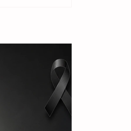
idencia de la jueza Ada López en el municipio
 Quiché, Guatemala. La reacción comunitaria
uego de que la funcionaria judicial emitiera
n de desalojo en contra de Juanita Santiago
a mujer de 72 años de edad, en un
ento legal promovido por el propio hijo de la
ayor qu