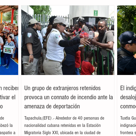
n reciben
Un grupo de extranjeros retenidos
El ind
ivar el
provoca un connato de incendio ante la
desalo
mo
amenaza de deportación
conmoc
 de
Tapachula,(EFE) .- Alrededor de 40 personas de
Tuxtla Gu
abezó la
nacionalidad cubana retenidas en la Estación
indignac
aspatio a
Migratoria Siglo XXI, ubicada en la ciudad de
frontera 