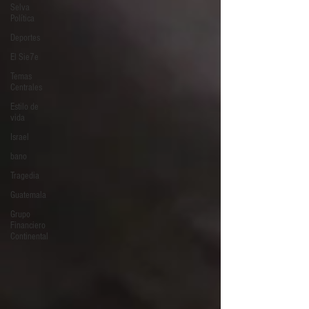
Selva
Política
Deportes
El Sie7e
Temas
Centrales
Estilo de
vida
Israel
bano
Tragedia
Guatemala
Grupo
Financiero
Continental