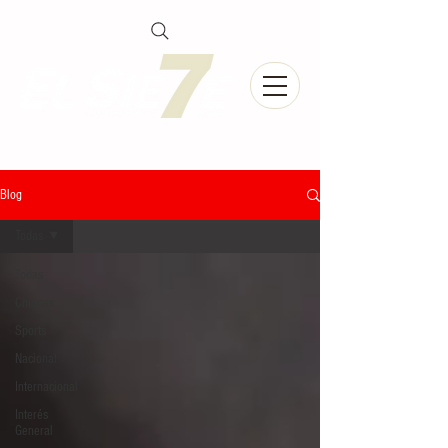
Blog
Todas
Todas
Chiapas
Sports
Nacional
Internacional
Interés
General