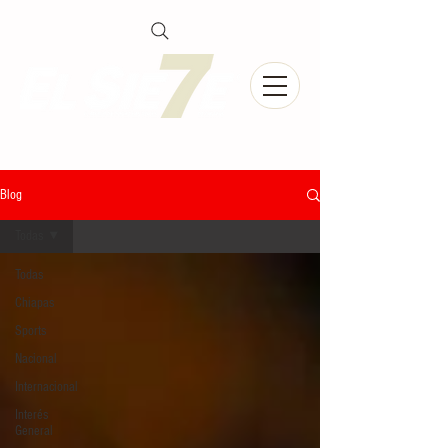
Blog
Todas
Todas
Chiapas
Sports
Nacional
Internacional
Interés
General