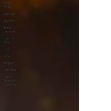
Selva
Política
Deportes
El Sie7e
Temas
Centrales
Estilo de
vida
Israel
bano
Tragedia
Guatemala
Grupo
Financiero
Continental