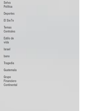
Selva
Política
Deportes
El Sie7e
Temas
Centrales
Estilo de
vida
Israel
bano
Tragedia
Guatemala
Grupo
Financiero
Continental