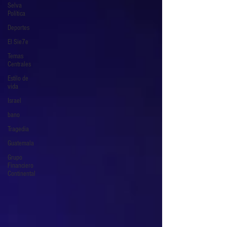
Selva
Política
Deportes
El Sie7e
Temas
Centrales
Estilo de
vida
Israel
bano
Tragedia
Guatemala
Grupo
Financiero
Continental