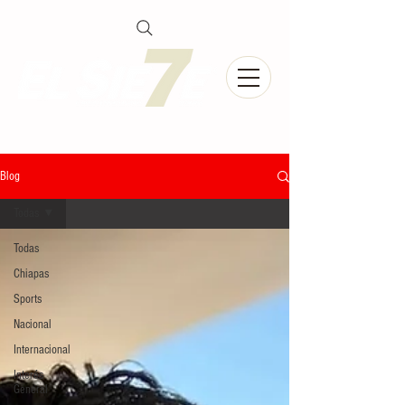
Blog
Todas
Todas
Chiapas
Sports
Nacional
Internacional
Interés
General