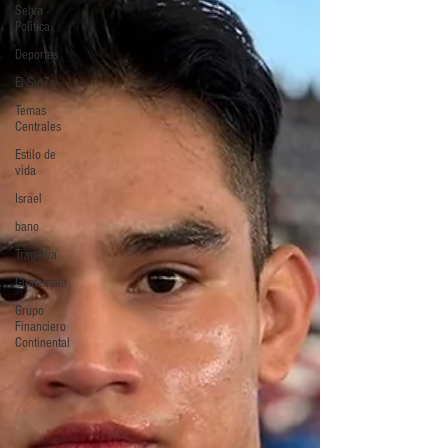
Selva
Política
Deportes
El Sie7e
Temas
Centrales
Estilo de
vida
Israel
bano
Tragedia
Guatemala
Grupo
Financiero
Continental