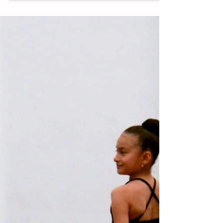
Concluye actividad en Morelia
Concluyó la actividad del Encuentro
Nacional Deportivo Indígena 2023 con sede
en Morelia, Michoacán y Chiapas
consiguió una medalla de...