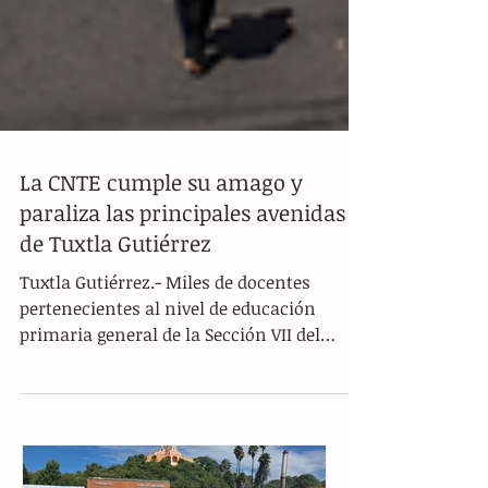
La CNTE cumple su amago y
paraliza las principales avenidas
de Tuxtla Gutiérrez
Tuxtla Gutiérrez.- Miles de docentes
pertenecientes al nivel de educación
primaria general de la Sección VII del
SNTE-CNTE tomaron las calles de la
capital chiapaneca la mañana de este
lunes 1 de junio, con el fin de marchar de
manera masiva y decretar formalmente el