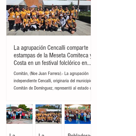
inicio de un paro indefinido de labores en
toda la entidad. FOTO ILUSTRATIVA CON IA
Los contingentes de profesores
comenzaron a concentrarse a partir de las
09:00 horas en la zona oriente de la
ciudad. La moviliz
La agrupación Cencalli comparte
estampas de la Meseta Comiteca y la
Costa en un festival folclórico en
Cholula
Comitán, (Noe Juan Farrera).- La agrupación
independiente Cencalli, originaria del municipio de
Comitán de Domínguez, representó al estado de
Chiapas en el Primer Festival Nacional Vive el
Folclor, celebrado en la localidad de San Andrés
Cholula, Puebla. La compañía de danza,
integrada por personas de distintas edades y
profesiones, financió su traslado y participación