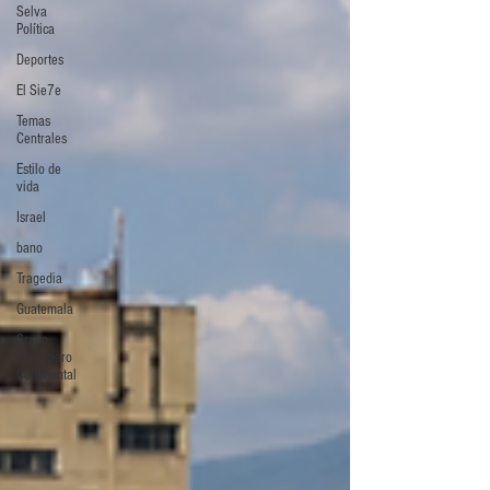
Selva
Política
Deportes
El Sie7e
Temas
Centrales
Estilo de
vida
Israel
bano
Tragedia
Guatemala
Grupo
Financiero
Continental