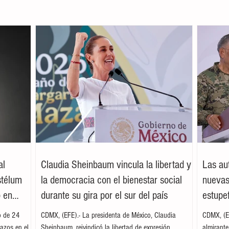
al
Claudia Sheinbaum vincula la libertad y
Las au
stélum
la democracia con el bienestar social
nuevas
o en
durante su gira por el sur del país
estupe
o de 24
CDMX, (EFE).- La presidenta de México, Claudia
CDMX, (EF
azos en el
Sheinbaum, reivindicó la libertad de expresión,
almirant