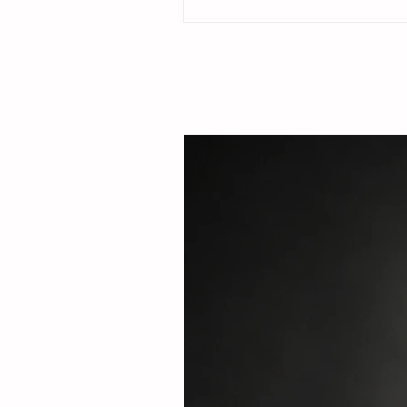
ubicado en la colonia Cristóbal Obregón
por la presidenta del DIF Municipal, Margar
Sarmiento Tovilla, así como por autoridade
familias de la comunidad, la presidenta mu
entregó este espacio público renovado qu
objetivo fortalecer la integración comunitar
recreaci