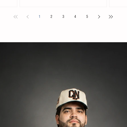
. Acompañada
Chiapas en el Primer Festival Nacional Vive el Folclor,
familias 
ita
celebrado en la localidad de San Andrés Cholula,
la presid
1
2
3
4
5
s locales y
Puebla. La compañía de danza, integrada por personas
Tovilla, 
nicipal
de distintas edades y profesiones, financió su traslado
fortalece
e tiene como
y participación con recursos propios, logrando
creación 
ia, la
posicionarse como la única comitiva chiapaneca en un
ingresos 
encuentro que reunió a m
huevo y 