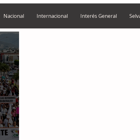
Nacional
Internacional
Interés General
Selv
Estilo de vida
Israel
bano
Tragedia