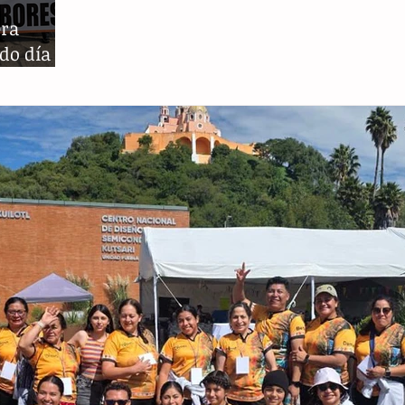
era
do día