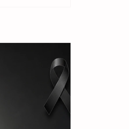
del ejido Cristóbal Obregón. Acompañada por
enta del DIF Municipal, Margarita Sarmiento
la alcaldesa destacó que el esquema busca
r la seguridad alimentaria e incentivar la
de pequeñas granjas familiares que generen
complementarios a través de la producción de
carne