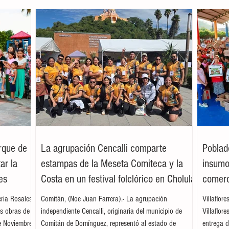
arque de
La agrupación Cencalli comparte
Poblad
ar la
estampas de la Meseta Comiteca y la
insumos
es
Costa en un festival folclórico en Cholula
comerc
leria Rosales
Comitán, (Noe Juan Farrera).- La agrupación
Villaflor
as obras de
independiente Cencalli, originaria del municipio de
Villaflor
e Noviembre,
Comitán de Domínguez, representó al estado de
entrega d