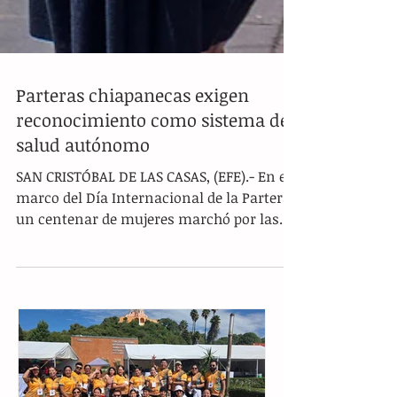
Parteras chiapanecas exigen
reconocimiento como sistema de
salud autónomo
SAN CRISTÓBAL DE LAS CASAS, (EFE).- En el
marco del Día Internacional de la Partera,
un centenar de mujeres marchó por las
calles de esta ciudad para exigir el cese a la
criminalización y el reconocimiento de su
labor como un sistema de salud
autónomo. Las manifestantes,
provenientes de diversas comunidades
indígenas, denunciaron que las