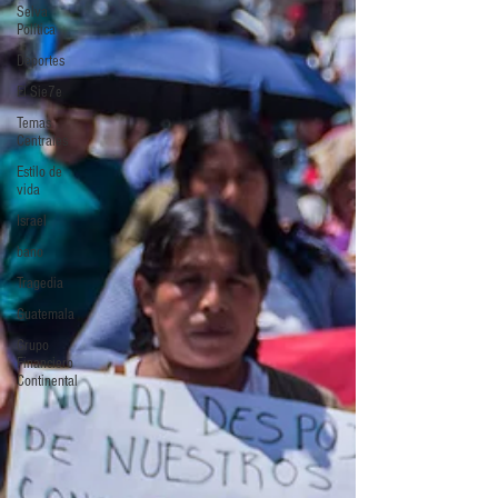
Selva
Política
Deportes
El Sie7e
Temas
Centrales
Estilo de
vida
Israel
bano
Tragedia
Guatemala
Grupo
Financiero
Continental