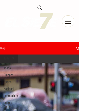
Blog
Todas
Todas
Chiapas
Sports
Nacional
Internacional
Interés
General