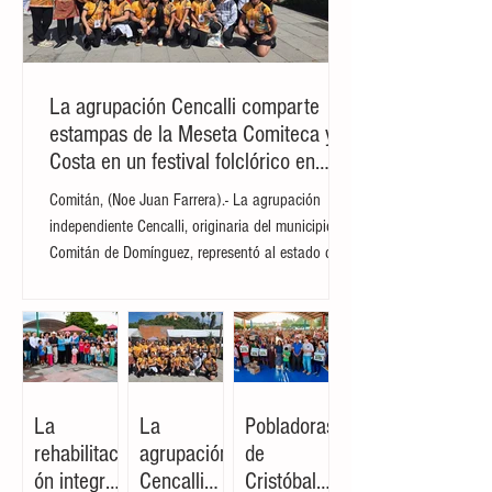
regulaciones actuales y las políticas de
estandarización médica amenazan la
continuidad de esta práctica ancestral.
Durante la movilización,
La agrupación Cencalli comparte
estampas de la Meseta Comiteca y la
Costa en un festival folclórico en
Cholula
Comitán, (Noe Juan Farrera).- La agrupación
independiente Cencalli, originaria del municipio de
Comitán de Domínguez, representó al estado de
Chiapas en el Primer Festival Nacional Vive el
Folclor, celebrado en la localidad de San Andrés
Cholula, Puebla. La compañía de danza,
integrada por personas de distintas edades y
profesiones, financió su traslado y participación
con recursos propios, logrando posicionarse como
La
La
Pobladoras
la única comitiva chiapaneca en un encuentro que