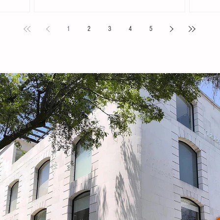
. Acompañada
Chiapas en el Primer Festival Nacional Vive el Folclor,
familias 
ita
celebrado en la localidad de San Andrés Cholula,
la presid
1
2
3
4
5
s locales y
Puebla. La compañía de danza, integrada por personas
Tovilla, 
nicipal
de distintas edades y profesiones, financió su traslado
fortalece
e tiene como
y participación con recursos propios, logrando
creación 
ia, la
posicionarse como la única comitiva chiapaneca en un
ingresos 
encuentro que reunió a m
huevo y 