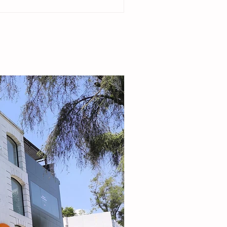
del ejido Cristóbal Obregón. Acompañada por
enta del DIF Municipal, Margarita Sarmiento
la alcaldesa destacó que el esquema busca
r la seguridad alimentaria e incentivar la
de pequeñas granjas familiares que generen
complementarios a través de la producción de
carne