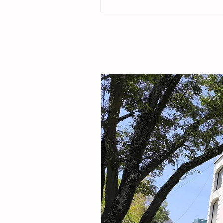
ubicado en la colonia Cristóbal Obregón
por la presidenta del DIF Municipal, Margar
Sarmiento Tovilla, así como por autoridade
familias de la comunidad, la presidenta mu
entregó este espacio público renovado qu
objetivo fortalecer la integración comunitar
recreaci