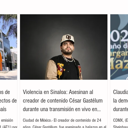
os de
Violencia en Sinaloa: Asesinan al
Claudi
ectos de
creador de contenido César Gastélum
la dem
país
durante una transmisión en vivo en
durante
Culiacán
 emisión
Ciudad de México.- El creador de contenido de 24
CDMX, (EF
 1 (AT1) por
años, César Gastélum, fue asesinado a balazos en el
Sheinbaum