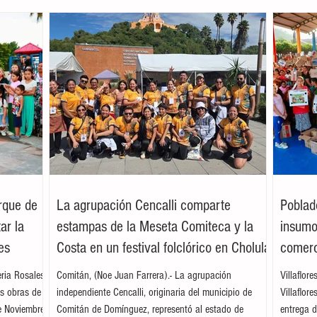
arque de
La agrupación Cencalli comparte
Poblad
ar la
estampas de la Meseta Comiteca y la
insumos
es
Costa en un festival folclórico en Cholula
comerc
leria Rosales
Comitán, (Noe Juan Farrera).- La agrupación
Villaflor
as obras de
independiente Cencalli, originaria del municipio de
Villaflor
e Noviembre,
Comitán de Domínguez, representó al estado de
entrega d