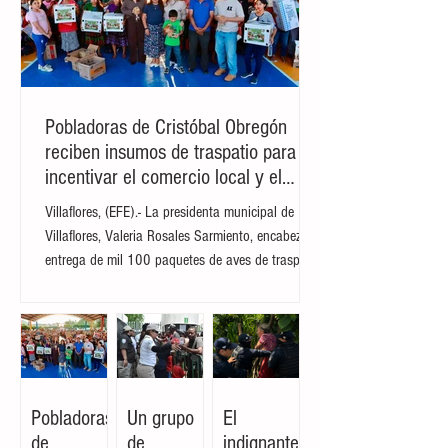
del estadounidense, quien aseguró que
ambas naciones tendrán un "fantástico
futuro juntos" y elogió la capacidad de
ambos gobiernos para resolver sus dific
Pobladoras de Cristóbal Obregón
reciben insumos de traspatio para
incentivar el comercio local y el
autoconsumo
Villaflores, (EFE).- La presidenta municipal de
Villaflores, Valeria Rosales Sarmiento, encabezó la
entrega de mil 100 paquetes de aves de traspatio
a familias del ejido Cristóbal Obregón.
Acompañada por la presidenta del DIF Municipal,
Margarita Sarmiento Tovilla, la alcaldesa destacó
que el esquema busca fortalecer la seguridad
alimentaria e incentivar la creación de pequeñas
granjas familiares que generen ingresos