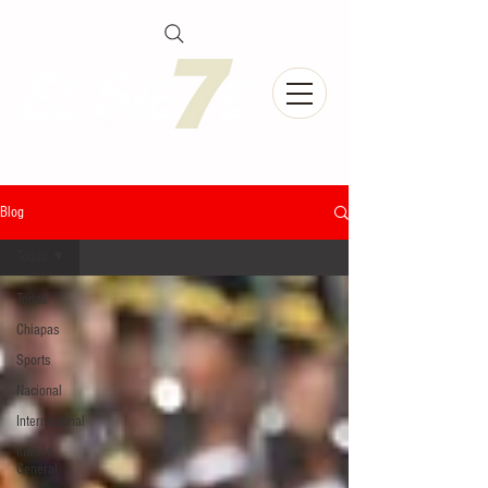
Blog
Todas
Todas
Chiapas
Sports
Nacional
Internacional
Interés
General