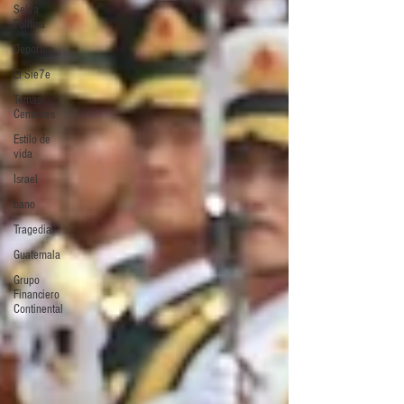
Selva
Política
Deportes
El Sie7e
Temas
Centrales
Estilo de
vida
Israel
bano
Tragedia
Guatemala
Grupo
Financiero
Continental