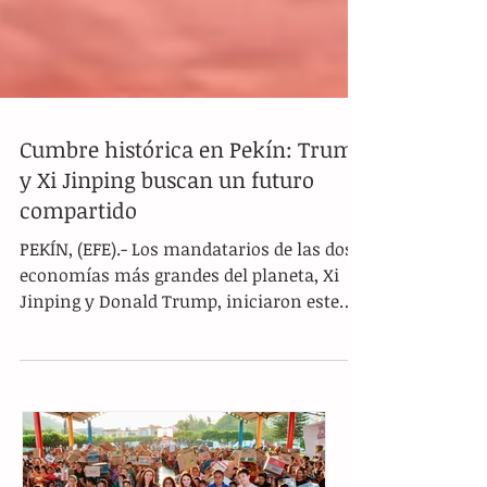
Cumbre histórica en Pekín: Trump
y Xi Jinping buscan un futuro
compartido
PEKÍN, (EFE).- Los mandatarios de las dos
economías más grandes del planeta, Xi
Jinping y Donald Trump, iniciaron este
jueves una reunión de alto nivel en el
Gran Palacio del Pueblo. El encuentro, que
representa la jornada central de la visita
de Estado del republicano a China, arrancó
con un mensaje de optimismo por parte