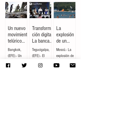
general de la
autoridades, la
marco de la
la región meridional del archipiélago. De acuerdo
institución, se
agresión
consulta
con los reportes del Servicio Geológico de Estados
trata de la
ocurrió cuando
pública emitida
Unidos (USGS), el epicentro se localizó a una
primera
el joven
por la
profundidad de 10 kilómetros y a poco más de
colocación de
esperaba un
Comisión
30 kilómetros de la provincia de Sarangani, sin
esta naturaleza
pedido de
Reguladora de
que los organismos internacionales emitieran una
que efectúa la
comida a las
Telecomunicaci
Un nuevo
Transforma
La
alerta de tsunami para las zonas costeras. A p
firma en los
afueras de un
ones (CRT)
movimiento
ción digital:
explosión
mercados
establecimiento
sobre los
telúrico
La banca
de un
internacionales,
comercial,
Lineamientos
alarma a la
regional
artefacto
Bangkok,
Tegucigalpa,
Moscú.- La
orientada a
momento en el
para la
población
enfrenta
aéreo en la
(EFE).- Un
(EFE).- El
explosión de
diversificar las
que dos
Protección de
del
desafíos de
costa rusa
terremoto de
vicepresidente
un dron
fuentes de
sujetos a bordo
los Derechos
archipiélag
ciberseguri
provoca
magnitud 6,3
de
ucraniano
fondeo para
de una
de las
o sin
dad e
una
se registró en
Comunicación
derribado por
soportar el
motocicleta se
Audiencias,
registrar
inclusión
emergenci
la isla de
Corporativa del
los sistemas de
crecim
aproximaron
mecanismo con
1
/
3067
víctimas ni
en
a con
Mindanao, en
Grupo
defensa
para r
el cual el
daños
comunidad
medio
el sur de
Financiero
antiaérea en la
Ejecutivo
materiales
es alejadas
centenar
Filipinas,
Ficohsa,
región de