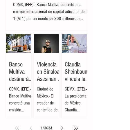
colocación internacional a proyectos
DIF Municipal,
Puebla. La
Margarita
de infraestructura y energía en el
Margarita
compañía de
Sarmiento
país
CDMX, (EFE).- Banco Multiva concretó una
Sarmiento
danza,
Tovilla, la
emisión internacional de capital adicional de nivel
Tovilla, así
integrada por
alcaldesa
1 (AT1) por un monto de 300 millones de
como por
personas de
destacó que el
dólares, operación que busca fortalecer su
autoridades
distintas
esquema busca
estructura financiera y respaldar la expansión de
locales y
edades y
fortalecer la
su oferta crediticia. De acuerdo con la dirección
familias de la
profesiones,
seguridad
general de la institución, se trata de la primera
comunidad, la
financió su
alimentaria e
colocación de esta naturaleza que efectúa la firma
presidenta
traslado y
incentivar la
en los mercados internacionales, orientada a
municipal
participación
creación de
Banco
Violencia
Claudia
diversificar las fuentes de fondeo para soportar el
entregó este
con recursos
pequeñas
Multiva
en Sinaloa:
Sheinbaum
crecim
espacio público
propios,
granjas
destinará
Asesinan al
vincula la
renovado que
logrando
familiares que
recursos
creador de
libertad y
CDMX, (EFE).-
Ciudad de
CDMX, (EFE).-
tiene como
posicionarse
generen
de
contenido
la
Banco Multiva
México.- El
La presidenta
objetivo
como la única
ingresos
colocación
César
democraci
concretó una
creador de
de México,
fortalecer la
comitiva
complementari
internacion
Gastélum
a con el
emisión
contenido de
Claudia
integración
chiapaneca en
os a través de
al a
durante
bienestar
internacional
24 años, César
Sheinbaum,