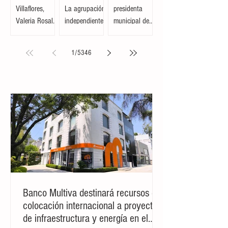
del parque
comparte
Obregón
Villaflores.- La
Comitán, (Noe
Villaflores,
de
estampas
reciben
alcaldesa de
Juan Farrera).-
(EFE).- La
Cristóbal
de la
insumos de
Villaflores,
La agrupación
presidenta
Obregón
Meseta
traspatio
Valeria Rosales
independiente
municipal de
busca
Comiteca y
para
Sarmiento,
Cencalli,
Villaflores,
fomentar la
la Costa en
incentivar
encabezó la
originaria del
Valeria Rosales
1
/
5346
convivenci
un festival
el
inauguración
municipio de
Sarmiento,
a familiar
folclórico
comercio
de las obras de
Comitán de
encabezó la
en
en Cholula
local y el
remodelación
Domínguez,
entrega de mil
Villaflores
autoconsu
del parque en
representó al
100 paquetes
mo
el barrio 20 de
estado de
de aves de
Noviembre,
Chiapas en el
traspatio a
ubicado en la
Primer Festival
familias del
colonia
Nacional Vive
ejido Cristóbal
Cristóbal
el Folclor,
Obregón.
Obregón.
celebrado en la
Acompañada
Acompañada
localidad de
por la
Banco Multiva destinará recursos de
por la
San Andrés
presidenta del
presidenta del
Cholula,
DIF Municipal,