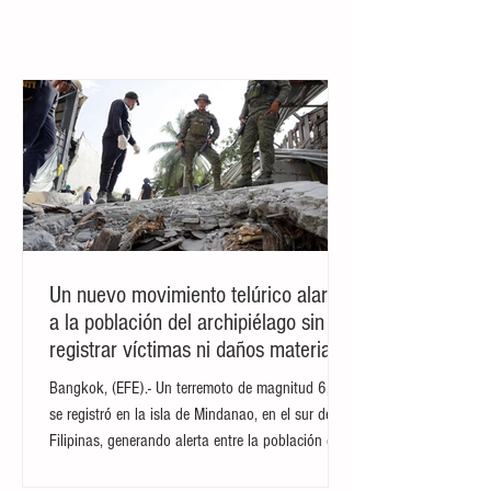
comunitaria, la
un encuentro
la producción
proyectos
una
social
de capital
Gastélum, fue
reivindicó la
recreaci
que reunió a m
de huevo y
1
/
3634
de
transmisión
durante su
adicional de
asesinado a
libertad de
carne
infraestruct
en vivo en
gira por el
nivel 1 (AT1)
balazos en el
expresión,
ura y
Culiacán
sur del país
por un monto
sector
manifestación
energía en
de 300
Desarrollo
y de ideas
el país
millones de
Urbano Tres
como pilares
dólares,
Ríos de
fundamentales
operación que
Culiacán,
de su
busca
Sinaloa,
administración,
fortalecer su
mientras
durante un
estructura
realizaba una
acto público
financiera y
transmisión en
realizado en el
Un nuevo movimiento telúrico alarma
respaldar la
vivo para sus
estado de
a la población del archipiélago sin
expansión de
plataformas
Oaxaca. Las
su oferta
digitales. De
declaraciones
registrar víctimas ni daños materiales
crediticia. De
acuerdo con
de la
Bangkok, (EFE).- Un terremoto de magnitud 6,3
acuerdo con la
los primeros
mandataria
se registró en la isla de Mindanao, en el sur de
dirección
reportes de las
ocurren en el
Filipinas, generando alerta entre la población de