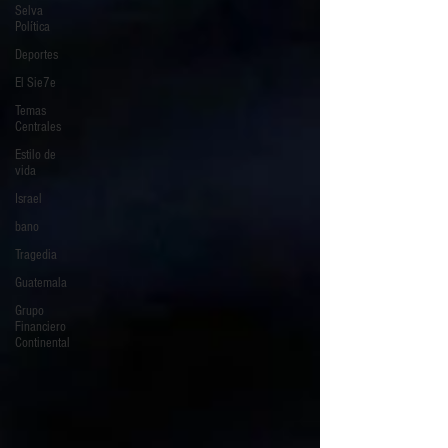
Selva
Política
Deportes
El Sie7e
Temas
Centrales
Estilo de
vida
Israel
bano
Tragedia
Guatemala
Grupo
Financiero
Continental