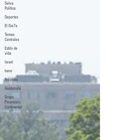
Selva
Política
Deportes
El Sie7e
Temas
Centrales
Estilo de
vida
Israel
bano
Tragedia
Guatemala
Grupo
Financiero
Continental