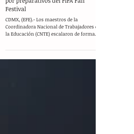
impide campamento de maestros
por preparativos del FIFA Fan
Festival
CDMX, (EFE).- Los maestros de la
Coordinadora Nacional de Trabajadores de
la Educación (CNTE) escalaron de forma
masiva sus protestas este martes
mediante bloqueos y movilizaciones
simultáneas en la capital del país y en el
estado de Oaxaca. Estas acciones forman
parte de una estrategia para presionar al
Gobierno Federal a tan solo unos días de
que comience formalmente la Copa
Mundial de la FIFA 2026. En la Ciudad de
México, la jornada provocó un severo caos
vial debido a cie