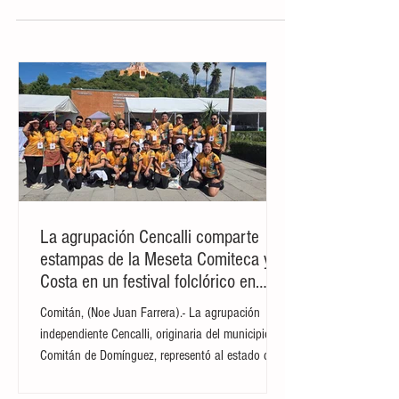
un hito clave tras darse por concluida la
unión transversal del arco del nuevo
Puente Rizo de Oro. Esta magna obra
arquitectónica, que atraviesa un brazo de
la presa La Angostura, representa un logro
técnico fundamental para el proyecto,
abriendo paso de manera inmediata a las
siguientes etapas de construcción de la vía
y el tendido de asfalto sobre la estructura.
El cierre de este complejo sistema de
La agrupación Cencalli comparte
estampas de la Meseta Comiteca y la
Costa en un festival folclórico en
Cholula
Comitán, (Noe Juan Farrera).- La agrupación
independiente Cencalli, originaria del municipio de
Comitán de Domínguez, representó al estado de