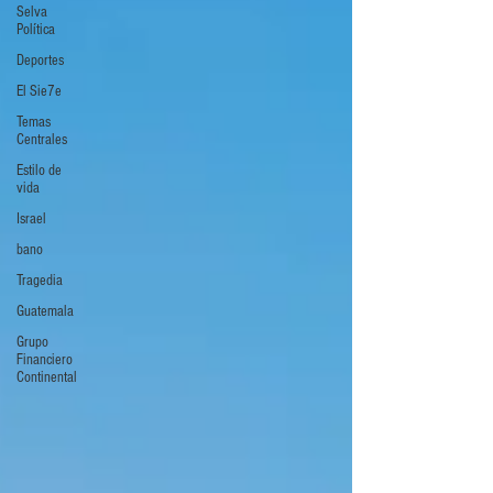
Selva
Política
Deportes
El Sie7e
Temas
Centrales
Estilo de
vida
Israel
bano
Tragedia
Guatemala
Grupo
Financiero
Continental