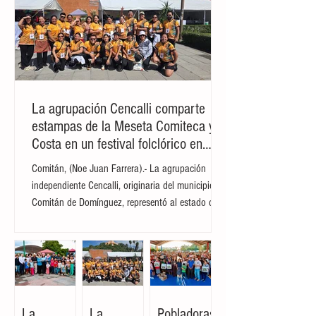
La agrupación Cencalli comparte
estampas de la Meseta Comiteca y la
Costa en un festival folclórico en
Cholula
Comitán, (Noe Juan Farrera).- La agrupación
independiente Cencalli, originaria del municipio de
Comitán de Domínguez, representó al estado de
Chiapas en el Primer Festival Nacional Vive el
Folclor, celebrado en la localidad de San Andrés
Cholula, Puebla. La compañía de danza,
integrada por personas de distintas edades y
profesiones, financió su traslado y participación