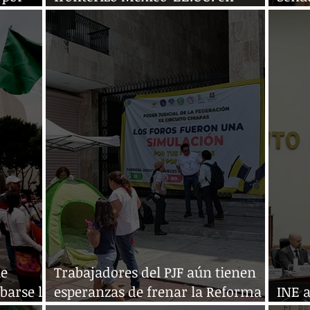
o
protesta contra reforma judicial
refor
ue
Trabajadores del PJF aún tienen
barse la
esperanzas de frenar la Reforma
INE a