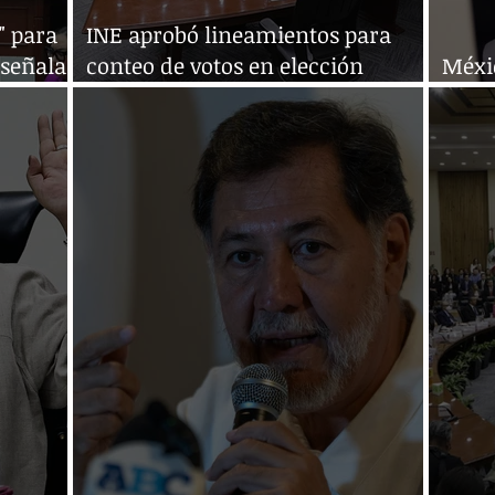
" para
INE aprobó lineamientos para
 señala
conteo de votos en elección
Méxic
judicial
de pa