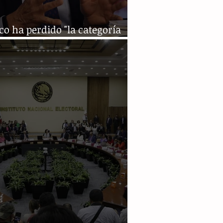
o ha perdido "la categoría
ís democrático": Zedillo