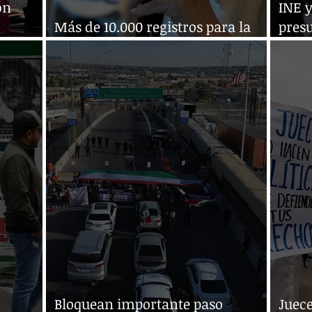
ón
INE y
Más de 10.000 registros para la
presu
elección judicial de 2025
judic
Bloquean importante paso
Juec