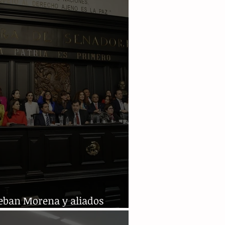
ión de jueces en 2025
eban Morena y aliados
rma judicial en Senado