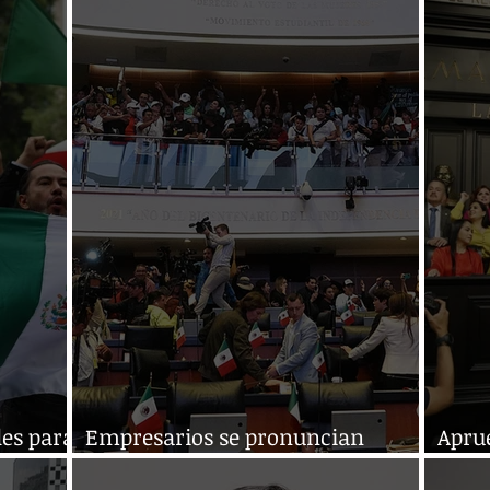
Judicial
elecc
les para
Empresarios se pronuncian
Apru
contra la Reforma al PJF
refo