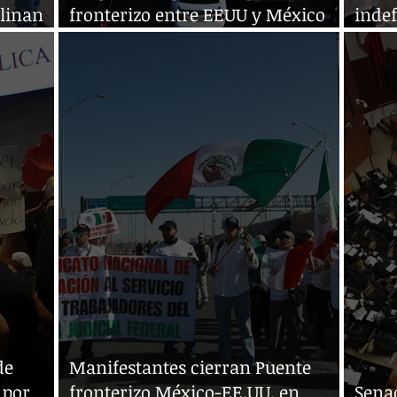
clinan
fronterizo entre EEUU y México
indef
2025
por reforma judicial
judic
de
Manifestantes cierran Puente
 por
fronterizo México-EE.UU. en
Senad