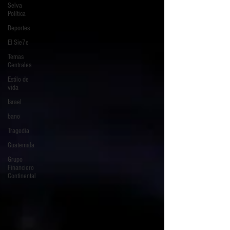
Selva
Política
Deportes
El Sie7e
Temas
Centrales
Estilo de
vida
Israel
bano
Tragedia
Guatemala
Grupo
Financiero
Continental