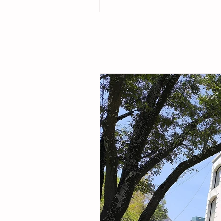
ubicado en la colonia Cristóbal Obregón
por la presidenta del DIF Municipal, Margar
Sarmiento Tovilla, así como por autoridade
familias de la comunidad, la presidenta mu
entregó este espacio público renovado qu
objetivo fortalecer la integración comunitar
recreaci