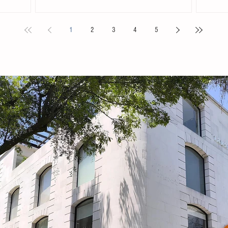
. Acompañada
Chiapas en el Primer Festival Nacional Vive el Folclor,
familias 
ita
celebrado en la localidad de San Andrés Cholula,
la presid
1
2
3
4
5
s locales y
Puebla. La compañía de danza, integrada por personas
Tovilla, 
nicipal
de distintas edades y profesiones, financió su traslado
fortalece
e tiene como
y participación con recursos propios, logrando
creación 
ia, la
posicionarse como la única comitiva chiapaneca en un
ingresos 
encuentro que reunió a m
huevo y 