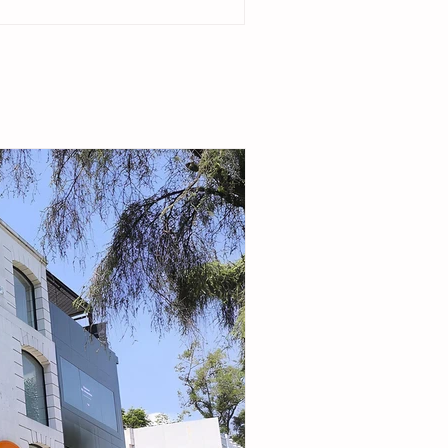
del ejido Cristóbal Obregón. Acompañada por
enta del DIF Municipal, Margarita Sarmiento
la alcaldesa destacó que el esquema busca
r la seguridad alimentaria e incentivar la
de pequeñas granjas familiares que generen
complementarios a través de la producción de
carne