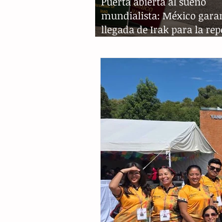
Puerta abierta al sueño
mundialista: México garan
llegada de Irak para la re
decisiva