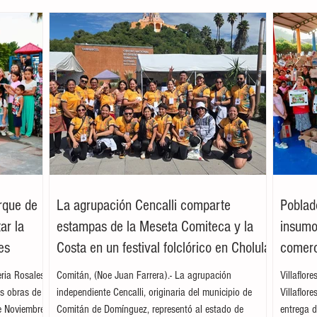
arque de
La agrupación Cencalli comparte
Poblad
ar la
estampas de la Meseta Comiteca y la
insumos
es
Costa en un festival folclórico en Cholula
comerc
leria Rosales
Comitán, (Noe Juan Farrera).- La agrupación
Villaflor
as obras de
independiente Cencalli, originaria del municipio de
Villaflor
e Noviembre,
Comitán de Domínguez, representó al estado de
entrega d