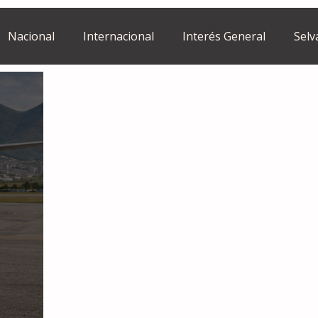
Nacional
Internacional
Interés General
Selv
Estilo de vida
Israel
bano
Tragedia