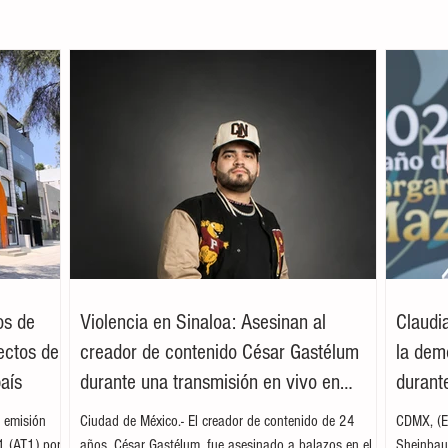
os de
Violencia en Sinaloa: Asesinan al
Claudi
ectos de
creador de contenido César Gastélum
la dem
país
durante una transmisión en vivo en
durante
Culiacán
 emisión
Ciudad de México.- El creador de contenido de 24
CDMX, (EF
 1 (AT1) por
años, César Gastélum, fue asesinado a balazos en el
Sheinbaum