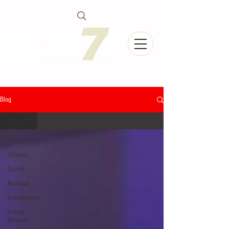
Blog
Todas
Todas
Chiapas
Sports
Nacional
Internacional
Interés
General