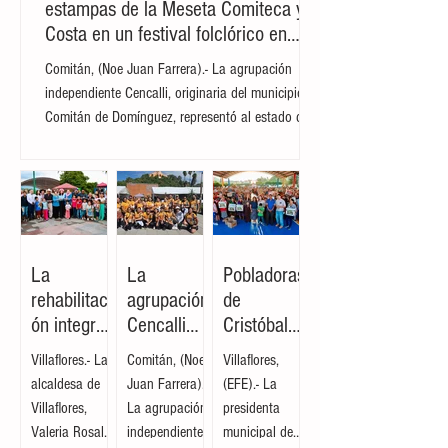
La agrupación Cencalli comparte
estampas de la Meseta Comiteca y la
Costa en un festival folclórico en
Cholula
Comitán, (Noe Juan Farrera).- La agrupación
independiente Cencalli, originaria del municipio de
Comitán de Domínguez, representó al estado de
Chiapas en el Primer Festival Nacional Vive el
Folclor, celebrado en la localidad de San Andrés
Cholula, Puebla. La compañía de danza,
integrada por personas de distintas edades y
profesiones, financió su traslado y participación
con recursos propios, logrando posicionarse como
La
La
Pobladoras
la única comitiva chiapaneca en un encuentro que
rehabilitaci
agrupación
de
reunió a m
ón integral
Cencalli
Cristóbal
del parque
comparte
Obregón
Villaflores.- La
Comitán, (Noe
Villaflores,
de
estampas
reciben
alcaldesa de
Juan Farrera).-
(EFE).- La
Cristóbal
de la
insumos de
Villaflores,
La agrupación
presidenta