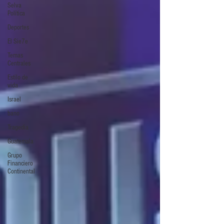
Selva
Política
Deportes
El Sie7e
Temas
Centrales
Estilo de
vida
Israel
bano
Tragedia
Guatemala
Grupo
Financiero
Continental