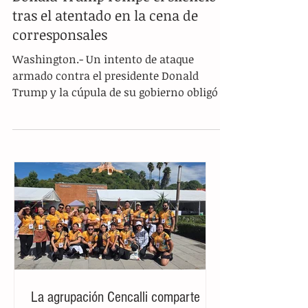
Donald Trump rompe el silencio
tras el atentado en la cena de
corresponsales
Washington.- Un intento de ataque
armado contra el presidente Donald
Trump y la cúpula de su gobierno obligó a
cancelar de emergencia la cena de
corresponsales en el hotel Hilton. El
pánico se apoderó del lugar cuando se
escucharon disparos justo en el momento
en que se servían los alimentos, lo que
obligó a más de dos mil invitados, entre
ellos diplomáticos y periodistas, a
refugiarse bajo las mesas. El agresor,
identificado como Cole Tomas Allen, fue
detenido por las autori