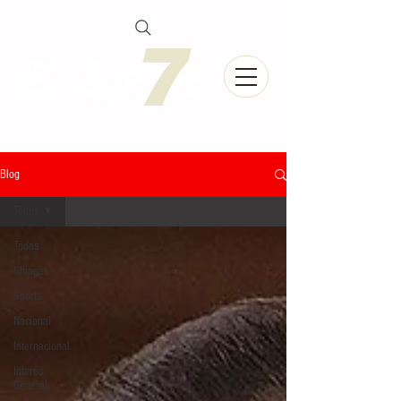
Blog
Todas
Todas
Chiapas
Sports
Nacional
Internacional
Interés
General