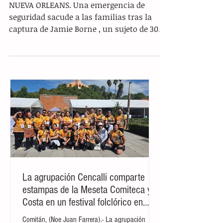
USABA PERFIL FALSO PARA
ACECHAR NIÑOS
NUEVA ORLEANS. Una emergencia de
seguridad sacude a las familias tras la
captura de Jamie Borne , un sujeto de 30
años que enfrentará 40 cargos por
pornografía infantil y posesión de
material ilegal. El operativo, ejecutado por
la Seguridad Nacional (HSI) , reveló una
realidad repulsiva: el sospechoso no solo
almacenaba contenido prohibido, sino que
contaba con una muñeca sexual infantil ,
evidenciando un nivel de perversión que
ha puesto en jaque la confianza en los
mundo
La agrupación Cencalli comparte