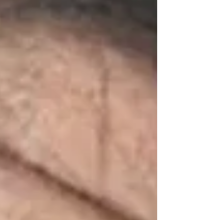
subordinación alguna. Las declaraciones
de la mandataria se dieron tras sostener
un encuentro clave con el nuevo
secretario de Seguridad Nacional
estadounidense, Markwayne Mullin.
Durante su conferencia de prensa
matutina, Sheinbaum detalló que en la
reunión del jueves quedó