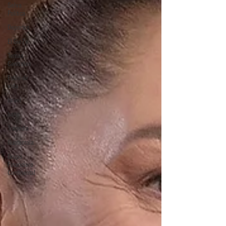
Selva
Política
Deportes
El Sie7e
Temas
Centrales
Estilo de
vida
Israel
bano
Tragedia
Guatemala
Grupo
Financiero
Continental