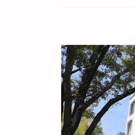
ubicado en la colonia Cristóbal Obregón
por la presidenta del DIF Municipal, Margar
Sarmiento Tovilla, así como por autoridade
familias de la comunidad, la presidenta mu
entregó este espacio público renovado qu
objetivo fortalecer la integración comunitar
recreaci