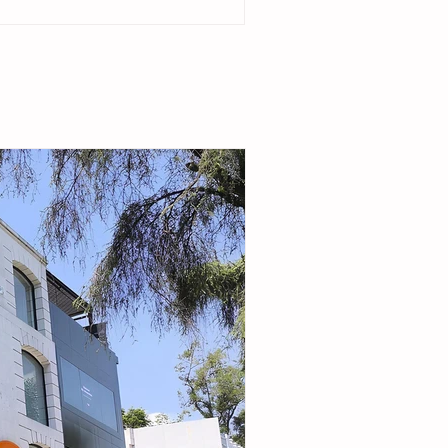
del ejido Cristóbal Obregón. Acompañada por
enta del DIF Municipal, Margarita Sarmiento
la alcaldesa destacó que el esquema busca
r la seguridad alimentaria e incentivar la
de pequeñas granjas familiares que generen
complementarios a través de la producción de
carne