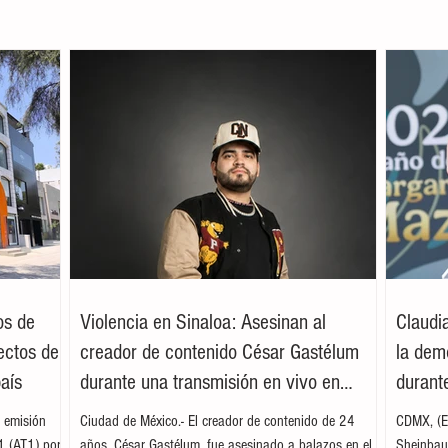
os de
Violencia en Sinaloa: Asesinan al
Claudi
ectos de
creador de contenido César Gastélum
la dem
país
durante una transmisión en vivo en
durante
Culiacán
 emisión
Ciudad de México.- El creador de contenido de 24
CDMX, (EF
 1 (AT1) por
años, César Gastélum, fue asesinado a balazos en el
Sheinbaum