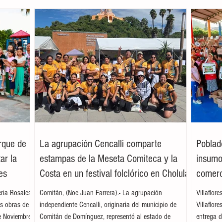
arque de
La agrupación Cencalli comparte
Poblad
ar la
estampas de la Meseta Comiteca y la
insumos
es
Costa en un festival folclórico en Cholula
comerc
leria Rosales
Comitán, (Noe Juan Farrera).- La agrupación
Villaflor
as obras de
independiente Cencalli, originaria del municipio de
Villaflor
e Noviembre,
Comitán de Domínguez, representó al estado de
entrega d