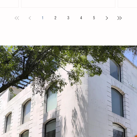
. Acompañada
Chiapas en el Primer Festival Nacional Vive el Folclor,
familias 
ita
celebrado en la localidad de San Andrés Cholula,
la presid
1
2
3
4
5
s locales y
Puebla. La compañía de danza, integrada por personas
Tovilla, 
nicipal
de distintas edades y profesiones, financió su traslado
fortalece
e tiene como
y participación con recursos propios, logrando
creación 
ia, la
posicionarse como la única comitiva chiapaneca en un
ingresos 
encuentro que reunió a m
huevo y 