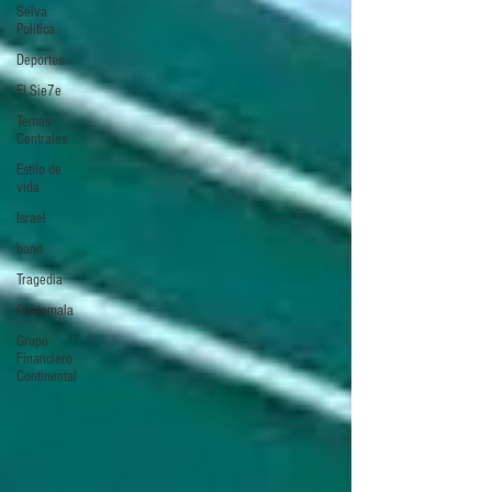
Selva
Política
Deportes
El Sie7e
Temas
Centrales
Estilo de
vida
Israel
bano
Tragedia
Guatemala
Grupo
Financiero
Continental