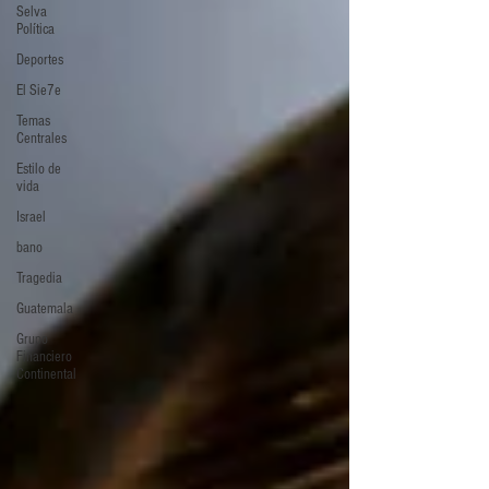
Selva
Política
Deportes
El Sie7e
Temas
Centrales
Estilo de
vida
Israel
bano
Tragedia
Guatemala
Grupo
Financiero
Continental