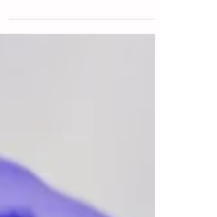
del Gobierno de México anunció este
miércoles la liberación de la vacuna BCG
(Bacilo de...