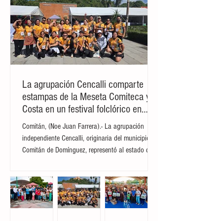
La agrupación Cencalli comparte
estampas de la Meseta Comiteca y la
Costa en un festival folclórico en
Cholula
Comitán, (Noe Juan Farrera).- La agrupación
independiente Cencalli, originaria del municipio de
Comitán de Domínguez, representó al estado de
Chiapas en el Primer Festival Nacional Vive el
Folclor, celebrado en la localidad de San Andrés
Cholula, Puebla. La compañía de danza,
integrada por personas de distintas edades y