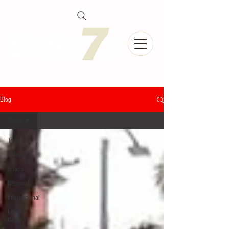
Blog
Todas
Todas
Chiapas
Sports
Nacional
Internacional
Interés
General