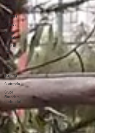
Selva
Política
Deportes
El Sie7e
Temas
Centrales
Estilo de
vida
Israel
bano
Tragedia
Guatemala
Grupo
Financiero
Continental