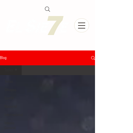
Blog
Todas
Todas
Chiapas
Sports
Nacional
Internacional
Interés
General