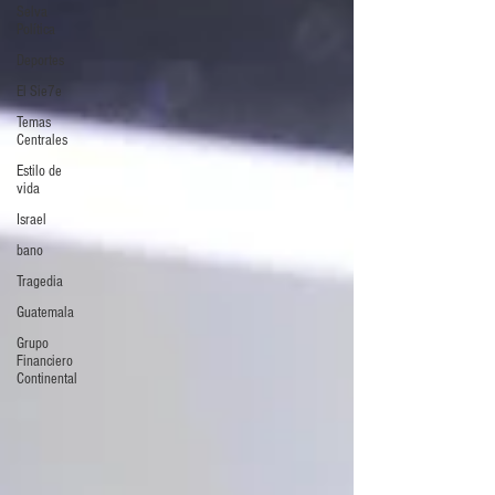
Selva
Política
Deportes
El Sie7e
Temas
Centrales
Estilo de
vida
Israel
bano
Tragedia
Guatemala
Grupo
Financiero
Continental