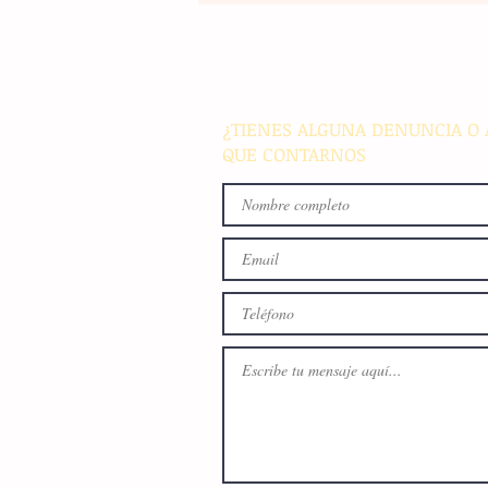
La rehabilitación integral de
parque de Cristóbal Obregón
busca fomentar la conviven
familiar en Villaflores
¿TIENES ALGUNA DENUNCIA O 
QUE CONTARNOS