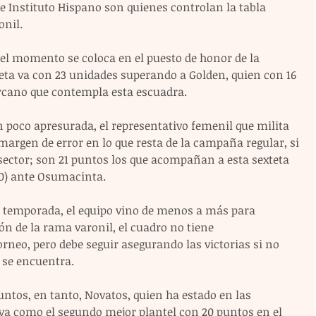
s e Instituto Hispano son quienes controlan la tabla 
onil.
 el momento se coloca en el puesto de honor de la 
teta va con 23 unidades superando a Golden, quien con 16 
ercano que contempla esta escuadra.
n poco apresurada, el representativo femenil que milita 
margen de error en lo que resta de la campaña regular, si 
 sector; son 21 puntos los que acompañan a esta sexteta 
20) ante Osumacinta.
a temporada, el equipo vino de menos a más para 
n de la rama varonil, el cuadro no tiene 
rneo, pero debe seguir asegurando las victorias si no 
 se encuentra.
ntos, en tanto, Novatos, quien ha estado en las 
 va como el segundo mejor plantel con 20 puntos en el 