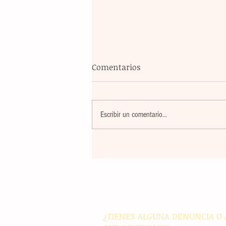
Comentarios
Escribir un comentario...
La farmacéutica Pfizer pres
resultados de supervivencia 
de progresión en variantes
agresivas de cáncer pulmon
¿TIENES ALGUNA DENUNCIA O 