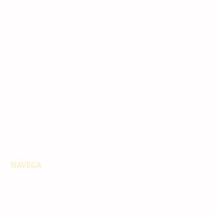
NAVEGA
Principales
Chiapas
Nacionales
Internacionales