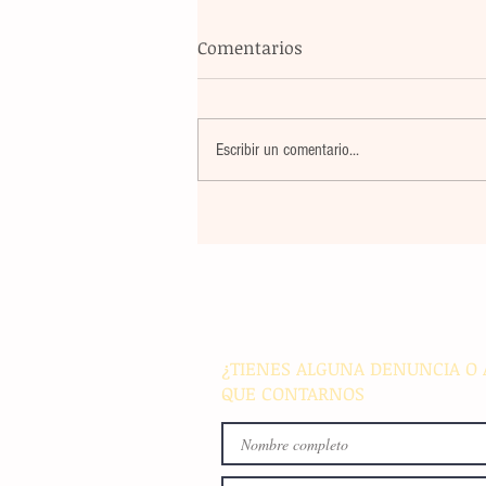
Comentarios
Escribir un comentario...
La rehabilitación integral de
parque de Cristóbal Obregón
busca fomentar la conviven
familiar en Villaflores
¿TIENES ALGUNA DENUNCIA O 
QUE CONTARNOS