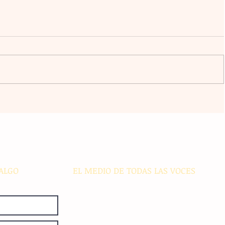
l
La agrupación Cencalli comparte
estampas de la Meseta Comiteca
cia
y la Costa en un festival folclórico
en Cholula
ALGO
EL MEDIO DE TODAS LAS VOCES
El Sie7e de Chiapas es editado
diariamente en instalaciones propias.
Número de Certificado de Reserva
otorgado por el Instituto Nacional de