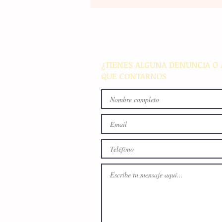
El atletismo mexicano sum
nuevas preseas en Santo D
para afianzar el primer luga
medallero
¿TIENES ALGUNA DENUNCIA O 
QUE CONTARNOS