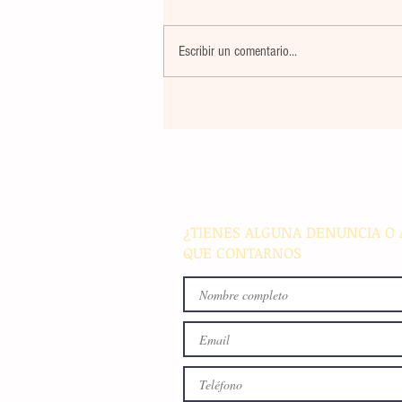
Escribir un comentario...
Violencia en Sinaloa: Asesin
creador de contenido César
Gastélum durante una
transmisión en vivo en Culi
¿TIENES ALGUNA DENUNCIA O 
QUE CONTARNOS