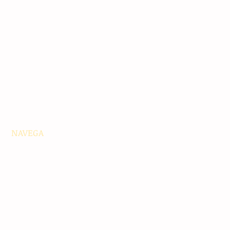
NAVEGA
Principales
Chiapas
Nacionales
Internacionales
Interés General
Editorial
Podcasts
Video