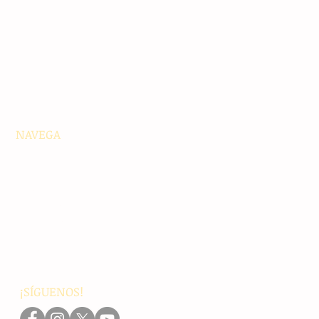
NAVEGA
Principales
Chiapas
Nacionales
Internacionales
Interés General
Editorial
Podcasts
Video
¡SÍGUENOS!