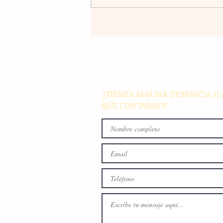
Violencia en Sinaloa: Asesin
creador de contenido César
Gastélum durante una
transmisión en vivo en Culi
¿TIENES ALGUNA DENUNCIA O 
QUE CONTARNOS