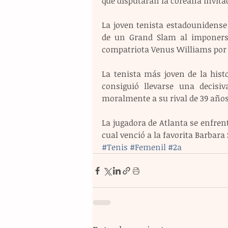
que disputarán la coreana invita
La joven tenista estadounidense 
de un Grand Slam al imponers
compatriota Venus Williams por 7
La tenista más joven de la histo
consiguió llevarse una decis
moralmente a su rival de 39 años 
La jugadora de Atlanta se enfrent
cual venció a la favorita Barbara 
#Tenis
#Femenil
#2a