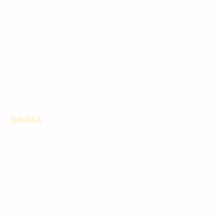
NAVEGA
Principales
Chiapas
Nacionales
Internacionales
Interés General
Editorial
Podcasts
Video