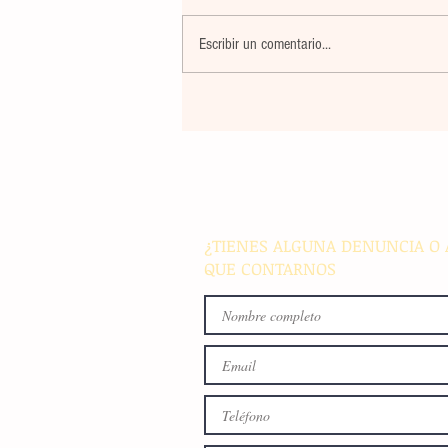
Escribir un comentario...
La farmacéutica Pfizer pres
resultados de supervivencia 
de progresión en variantes
agresivas de cáncer pulmon
¿TIENES ALGUNA DENUNCIA O 
QUE CONTARNOS