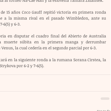
da al torneo Na-Lae Han y la eslovena Tamara Zidansek.
de 15 años Coco Gauff repitió victoria en primera ronda 
e a la misma rival en el pasado Wimbledon, ante su 
-6(5) y 6-3.
ria en disputar el cuadro final del Abierto de Australia 
iva muerte súbita en la primera manga y derrumbar 
Venus, la cual cedería en el segundo parcial por 6-3.
ará en la siguiente ronda a la rumana Sorana Cirstea, la 
Strykova por 6-2 y 7-6(5).