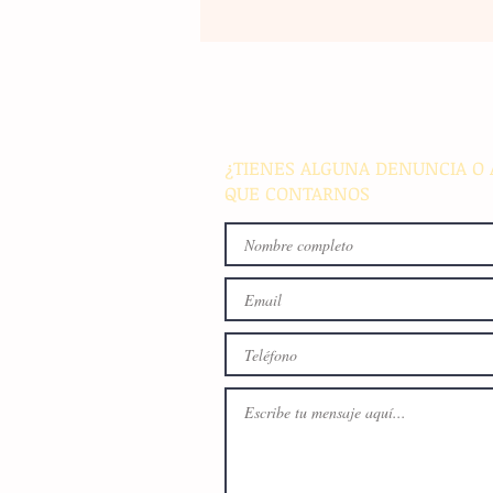
La rehabilitación integral de
parque de Cristóbal Obregón
busca fomentar la conviven
familiar en Villaflores
¿TIENES ALGUNA DENUNCIA O 
QUE CONTARNOS