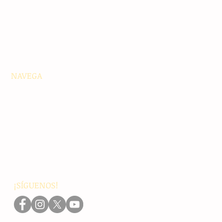
NAVEGA
Principales
Chiapas
Nacionales
Internacionales
Interés General
Editorial
Podcasts
Video
¡SÍGUENOS!