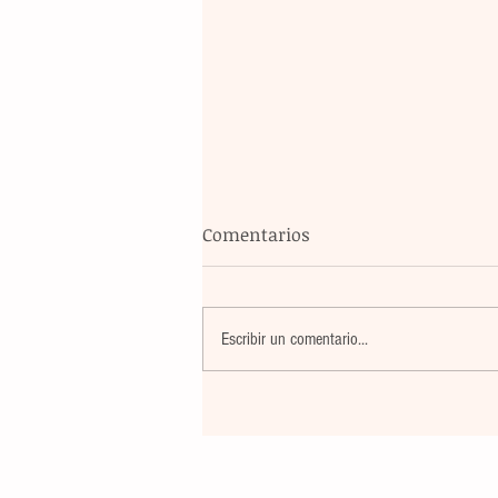
Comentarios
Escribir un comentario...
El atletismo mexicano sum
nuevas preseas en Santo D
para afianzar el primer luga