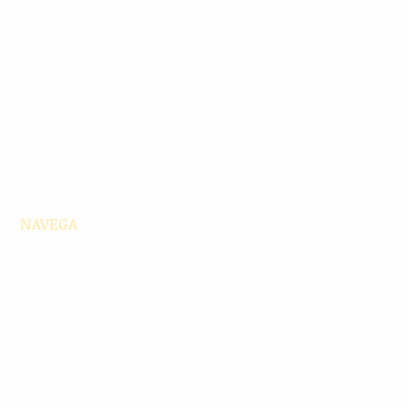
NAVEGA
Principales
Chiapas
Nacionales
Internacionales
Interés General
Editorial
Podcasts
Video