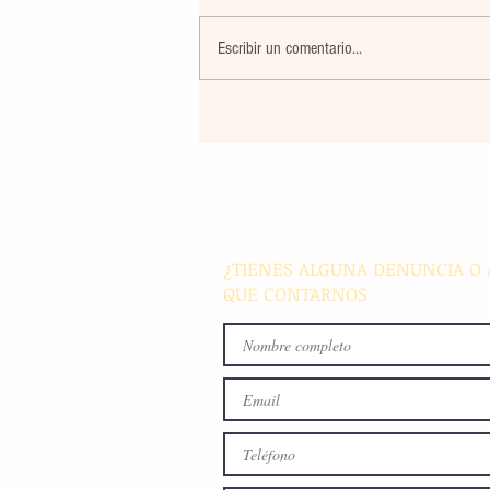
Escribir un comentario...
La rehabilitación integral de
parque de Cristóbal Obregón
busca fomentar la conviven
familiar en Villaflores
¿TIENES ALGUNA DENUNCIA O 
QUE CONTARNOS