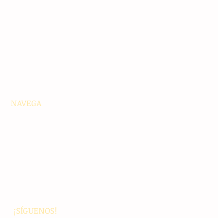
NAVEGA
Principales
Chiapas
Nacionales
Internacionales
Interés General
Editorial
Podcasts
Video
¡SÍGUENOS!