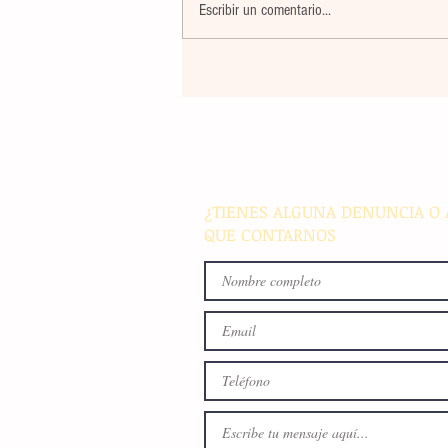
Escribir un comentario...
La farmacéutica Pfizer pres
resultados de supervivencia 
de progresión en variantes
agresivas de cáncer pulmon
¿TIENES ALGUNA DENUNCIA O 
QUE CONTARNOS