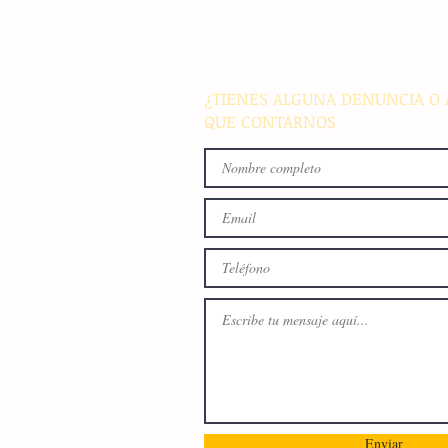
resultados de supervivencia 
de progresión en variantes
agresivas de cáncer pulmon
¿TIENES ALGUNA DENUNCIA O 
QUE CONTARNOS
Enviar