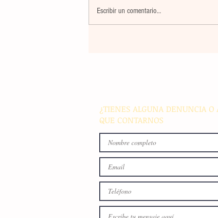
Escribir un comentario...
La farmacéutica Pfizer pres
resultados de supervivencia 
de progresión en variantes
agresivas de cáncer pulmon
¿TIENES ALGUNA DENUNCIA O 
QUE CONTARNOS