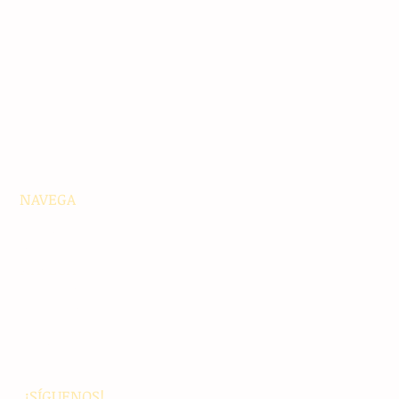
NAVEGA
Principales
Chiapas
Nacionales
Internacionales
Interés General
Editorial
Podcasts
Video
¡SÍGUENOS!