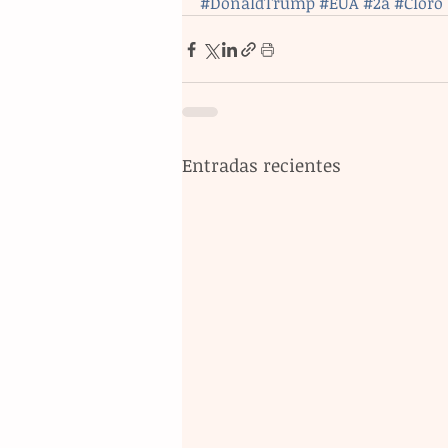
#DonaldTrump
#EUA
#2a
#Cloro
Entradas recientes