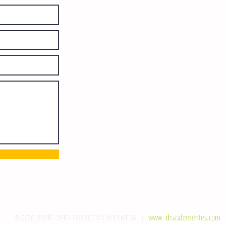
diariamente en instalaciones propias.
Número de Certificado de Reserva
otorgado por el Instituto Nacional de
Derechos de Autor: 04-2008-
052017585000-101. Número de
Certificado de Licitud de Título y
Certificado: 15128.
Calle 12 de Octubre, colonia Bienestar
Social, entre México y Emiliano
Zapata. C.P. 29077. Tuxtla Gutiérrez,
Chiapas. Tel.: (961) 121 3721
direccion@sie7edechiapas.com.mx
Queda prohibida su reproducción
parcial o total sin la autorización de
esta casa editorial y/o editores.
www.ideasdementes.com
© 2026. DISEÑO WEB Y PRODUCCIÓN MULTIMEDIA |