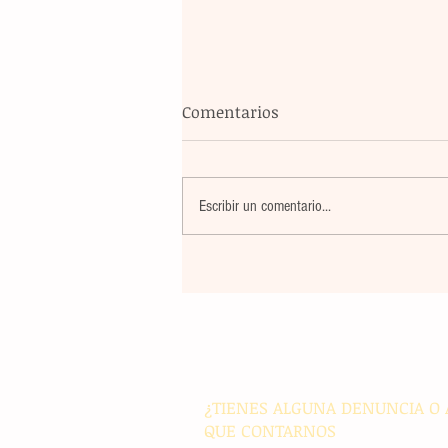
Comentarios
Escribir un comentario...
La farmacéutica Pfizer pres
resultados de supervivencia 
de progresión en variantes
agresivas de cáncer pulmon
¿TIENES ALGUNA DENUNCIA O 
QUE CONTARNOS