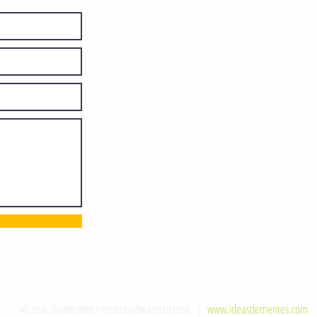
El Sie7e de Chiapas es editado
diariamente en instalaciones propias.
Número de Certificado de Reserva
otorgado por el Instituto Nacional de
Derechos de Autor: 04-2008-
052017585000-101. Número de
Certificado de Licitud de Título y
Certificado: 15128.
Calle 12 de Octubre, colonia Bienestar
Social, entre México y Emiliano
Zapata. C.P. 29077. Tuxtla Gutiérrez,
Chiapas. Tel.: (961) 121 3721
direccion@sie7edechiapas.com.mx
Queda prohibida su reproducción
parcial o total sin la autorización de
esta casa editorial y/o editores.
www.ideasdementes.com
© 2026. DISEÑO WEB Y PRODUCCIÓN MULTIMEDIA |