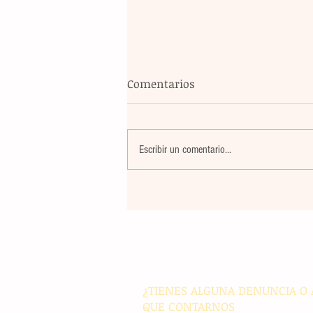
Comentarios
Escribir un comentario...
Maestros de secundaria en
Panamá reciben capacitació
especializada para integrar l
en sus métodos de enseñan
¿TIENES ALGUNA DENUNCIA O 
QUE CONTARNOS