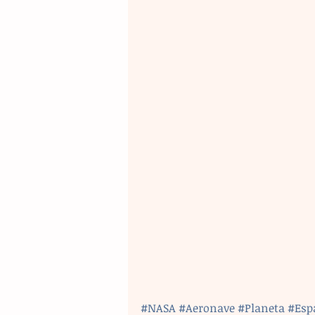
#NASA
#Aeronave
#Planeta
#Esp