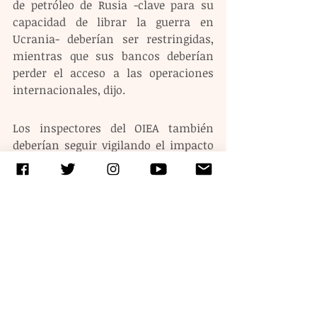
de petróleo de Rusia -clave para su 
capacidad de librar la guerra en 
Ucrania- deberían ser restringidas, 
mientras que sus bancos deberían 
perder el acceso a las operaciones 
internacionales, dijo.
Los inspectores del OIEA también 
deberían seguir vigilando el impacto 
de los ataques rusos para hacer 
evidente al mundo que Rusia practica 
el "terrorismo nuclear" y pone a 
millones de ucranianos en riesgo de 
morir por el frío o la radiación, según 
este experto.
Etiquetas:
guerras
rusia
ucrania