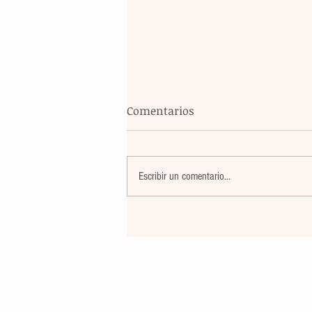
Comentarios
Escribir un comentario...
El atletismo mexicano sum
nuevas preseas en Santo D
para afianzar el primer luga
medallero