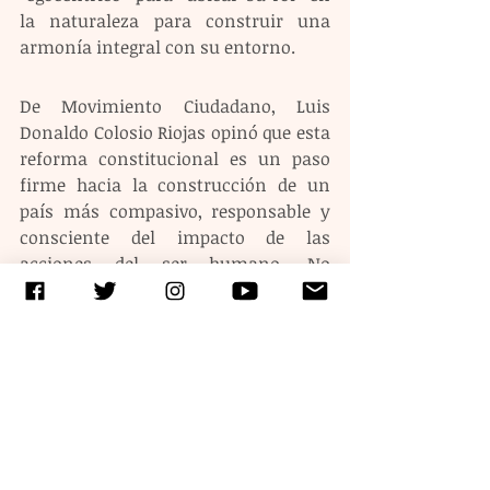
la naturaleza para construir una 
armonía integral con su entorno.
De Movimiento Ciudadano, Luis 
Donaldo Colosio Riojas opinó que esta 
reforma constitucional es un paso 
firme hacia la construcción de un 
país más compasivo, responsable y 
consciente del impacto de las 
acciones del ser humano. No 
obstante, pidió vigilar que se etiquete 
suficiente presupuesto a las 
dependencias encargadas del cuidado 
de los animales, de lo contrario, 
advirtió, la enmienda será sólo 
“buenas intenciones”.
Etiquetas: