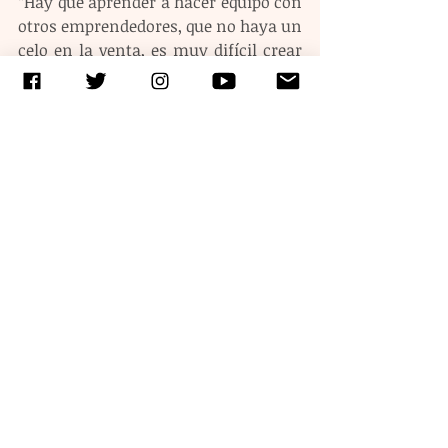
“Hay que aprender a hacer equipo con 
otros emprendedores, que no haya un 
celo en la venta, es muy difícil crear 
una amistad pero cuando lo haces 
compartes ideas y sugerencias que te 
complementan; nosotros 
entregamos nuestros productos 
sanitizados, los cubre bocas los 
hacemos por talla, se les manda la 
propuesta y empacamos con todos 
los cuidados”, dijo.
Alicia se dijo ser una persona muy 
feliz, con un buen ambiente en casa, 
lo que más le gusta es la parte 
cultural, que a veces el chiapaneco no 
aprovecha, incluso en el extranjero 
disfrutan mucho nuestras artesanías 
y hay que sacarles provecho.