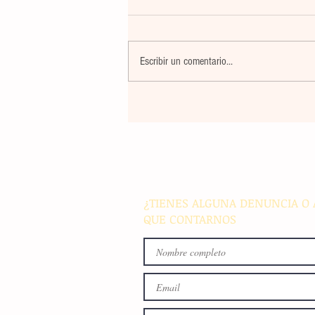
Escribir un comentario...
La rehabilitación integral de
parque de Cristóbal Obregón
busca fomentar la conviven
familiar en Villaflores
¿TIENES ALGUNA DENUNCIA O 
QUE CONTARNOS