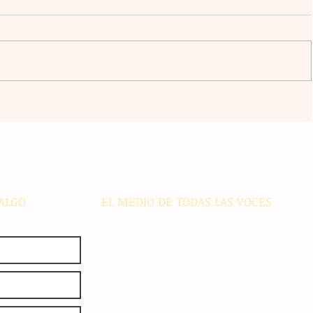
l
La agrupación Cencalli comparte
estampas de la Meseta Comiteca
cia
y la Costa en un festival folclórico
en Cholula
ALGO
EL MEDIO DE TODAS LAS VOCES
El Sie7e de Chiapas es editado
diariamente en instalaciones propias.
Número de Certificado de Reserva
otorgado por el Instituto Nacional de
Derechos de Autor: 04-2008-
052017585000-101. Número de
Certificado de Licitud de Título y