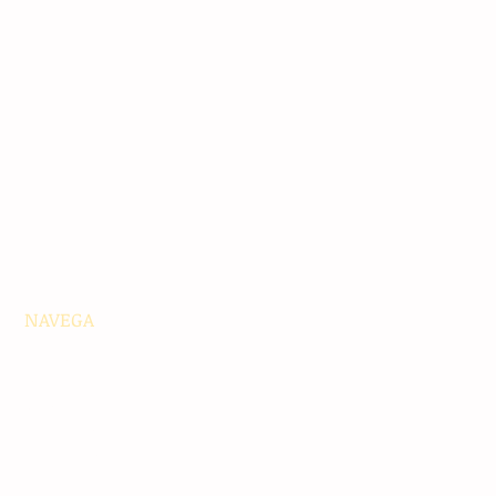
NAVEGA
Principales
Chiapas
Nacionales
Internacionales
Interés General
Editorial