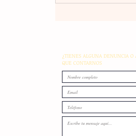
La rehabilitación integral de
parque de Cristóbal Obregón
busca fomentar la conviven
familiar en Villaflores
¿TIENES ALGUNA DENUNCIA O 
QUE CONTARNOS