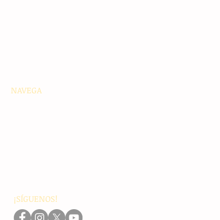
NAVEGA
Principales
Chiapas
Nacionales
Internacionales
Interés General
Editorial
Podcasts
Video
¡SÍGUENOS!