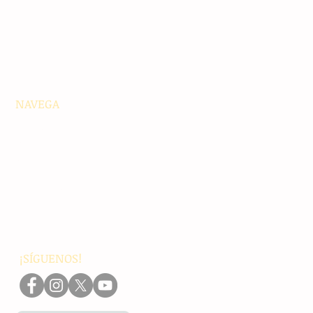
NAVEGA
Principales
Chiapas
Nacionales
Internacionales
Interés General
Editorial
Podcasts
Video
¡SÍGUENOS!