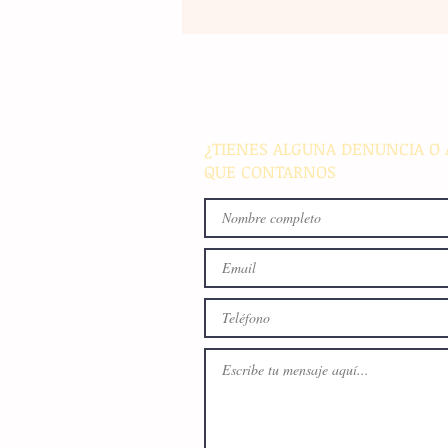
La farmacéutica Pfizer pres
resultados de supervivencia 
de progresión en variantes
agresivas de cáncer pulmon
¿TIENES ALGUNA DENUNCIA O 
QUE CONTARNOS