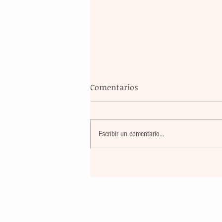
Comentarios
Escribir un comentario...
Banco Multiva destinará rec
de colocación internacional
proyectos de infraestructura
energía en el país