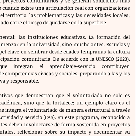
en proyectos comunitarios y se generan soluciones más 
e cuando existe una articulación real con organizaciones 
el territorio, las problemáticas y las necesidades locales; 
iado corre el riesgo de quedarse en la superficie.
ental: las instituciones educativas. La formación del 
menzar en la universidad, sino mucho antes. Escuelas y 
pel clave en sembrar desde edades tempranas la cultura 
ticipación comunitaria. De acuerdo con la UNESCO (2023), 
e integran el aprendizaje-servicio contribuyen 
de competencias cívicas y sociales, preparando a las y los 
va y responsable.
ativos que demuestran que el voluntariado no solo es 
démica, sino que la fortalece; un ejemplo claro es el 
que integra el voluntariado de manera estructural a través 
tividad y Servicio (CAS). En este programa, reconocido a 
ntes deben involucrarse de forma sostenida en proyectos 
ntales, reflexionar sobre su impacto y documentar su 